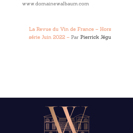
www.domainewalbaum.com
La Revue du Vin de France – Hors
série Juin 2022 –
Par
Pierrick Jégu