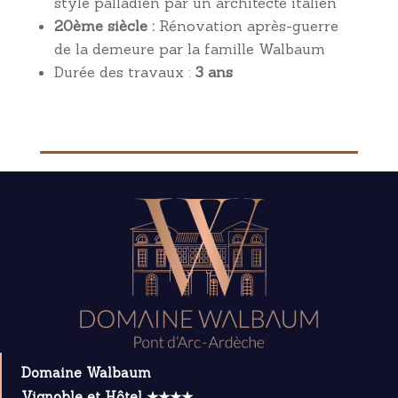
style palladien par un architecte italien
20ème siècle :
Rénovation après-guerre
de la demeure par la famille Walbaum
Durée des travaux :
3 ans
Domaine Walbaum
Vignoble et Hôtel ★★★★